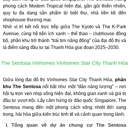
phong cách Modern Tropical hiện đại, gần gũi thiên nhiên,
quy tụ đa dạng sản phẩm từ biệt thự, nhà liền kề đến
shophouse thương mại.
Nhờ vị trí kết nối trực tiếp giữa The Kyoto và The K-Park
Avenue, cùng hệ tiện ích xanh – thể thao – clubhouse đồng
bộ, phân khu trở thành “trái tim năng động” của đại đô thị và
là điểm sáng đầu tư tại Thanh Hóa giai đoạn 2025–2030.
The Sentosa Vinhomes Vinhomes Star City Thanh Hóa
Giữa lòng đại đô thị Vinhomes Star City Thanh Hóa,
phân
khu The Sentosa
nổi bật như một “đảo năng lượng” – nơi
hội tụ trọn vẹn nhịp sống hiện đại, không gian xanh và giá trị
đầu tư vượt trội. Lấy cảm hứng từ đảo quốc Singapore, The
Sentosa mang đến một phong cách sống nhiệt đới sang
trọng, hài hòa giữa kiến trúc tinh tế và cảnh quan trong lành.
I. Tổng quan về dự án chung cư The Sentosa