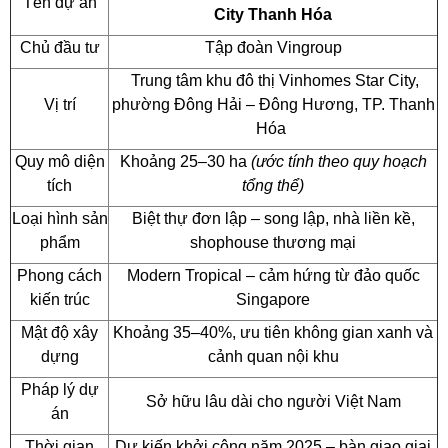
Tên dự án
City Thanh Hóa
Chủ đầu tư
Tập đoàn Vingroup
Trung tâm khu đô thị Vinhomes Star City,
Vị trí
phường Đông Hải – Đông Hương, TP. Thanh
Hóa
Quy mô diện
Khoảng 25–30 ha
(ước tính theo quy hoạch
tích
tổng thể)
Loại hình sản
Biệt thự đơn lập – song lập, nhà liền kề,
phẩm
shophouse thương mại
Phong cách
Modern Tropical – cảm hứng từ đảo quốc
kiến trúc
Singapore
Mật độ xây
Khoảng 35–40%, ưu tiên không gian xanh và
dựng
cảnh quan nội khu
Pháp lý dự
Sở hữu lâu dài cho người Việt Nam
án
Thời gian
Dự kiến khởi công năm 2025 – bàn giao giai