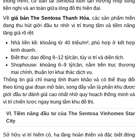
thông minh, cư dân tại Sentosa luôn tận hưởng nhịp sống
tiện nghi và an toàn giữa lòng đô thị hiện đại.
Về
giá bán The Sentosa Thanh Hóa
, các sản phẩm hiện
đang thu hút giới đầu tư nhờ vị trí trung tâm và tiềm năng
tăng giá rõ rệt:
Nhà liền kề: khoảng từ 40 triệu/m², phù hợp ở kết hợp
kinh doanh.
Biệt thự: dao động 8–12 tỷ/căn, tùy vị trí và diện tích.
Shophouse: khoảng 6–9 tỷ/căn, nằm trên trục thương
mại chính, thuận lợi khai thác dịch vụ.
Thông tin giá chỉ mang tính tham khảo và có thể thay đổi
theo từng giai đoạn mở bán, song đây vẫn là
phân khu được
giới đầu tư đánh giá cao nhất
nhờ quy hoạch thông minh và
vị trí chiến lược ngay trung tâm khu đô thị.
VI. Tiềm năng đầu tư của The Sentosa Vinhomes Star
City
Sở hữu vị trí hiếm có, hạ tầng hoàn thiện và đặc biệt đóng