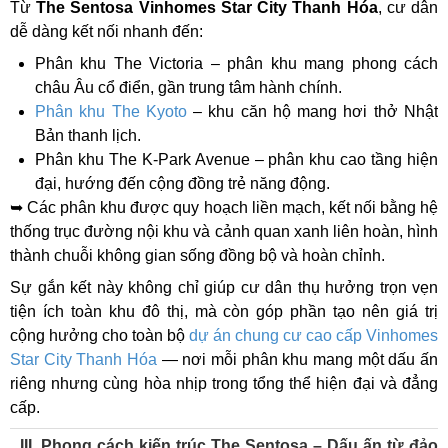
Từ
The Sentosa Vinhomes Star City Thanh Hóa
, cư dân
dễ dàng kết nối nhanh đến:
Phân khu The Victoria – phân khu mang phong cách
châu Âu cổ điển, gần trung tâm hành chính.
Phân khu The Kyoto
– khu căn hộ mang hơi thở Nhật
Bản thanh lịch.
Phân khu The K-Park Avenue – phân khu cao tầng hiện
đại, hướng đến cộng đồng trẻ năng động.
➥ Các phân khu được quy hoạch liền mạch, kết nối bằng hệ
thống trục đường nội khu và cảnh quan xanh liên hoàn, hình
thành chuỗi không gian sống đồng bộ và hoàn chỉnh.
Sự gắn kết này không chỉ giúp cư dân thụ hưởng trọn vẹn
tiện ích toàn khu đô thị, mà còn góp phần tạo nên giá trị
cộng hưởng cho toàn bộ
dự án chung cư cao cấp Vinhomes
Star City Thanh Hóa
— nơi mỗi phân khu mang một dấu ấn
riêng nhưng cùng hòa nhịp trong tổng thể hiện đại và đẳng
cấp.
III. Phong cách kiến trúc The Sentosa – Dấu ấn từ đảo