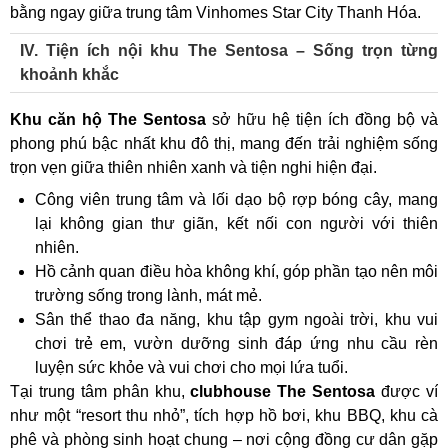
bằng ngay giữa trung tâm Vinhomes Star City Thanh Hóa.
IV. Tiện ích nội khu The Sentosa – Sống trọn từng
khoảnh khắc
Khu căn hộ The Sentosa
sở hữu hệ tiện ích đồng bộ và
phong phú bậc nhất khu đô thị, mang đến trải nghiệm sống
trọn vẹn giữa thiên nhiên xanh và tiện nghi hiện đại.
Công viên trung tâm và lối dạo bộ rợp bóng cây, mang
lại không gian thư giãn, kết nối con người với thiên
nhiên.
Hồ cảnh quan điều hòa không khí, góp phần tạo nên môi
trường sống trong lành, mát mẻ.
Sân thể thao đa năng, khu tập gym ngoài trời, khu vui
chơi trẻ em, vườn dưỡng sinh đáp ứng nhu cầu rèn
luyện sức khỏe và vui chơi cho mọi lứa tuổi.
Tại trung tâm phân khu,
clubhouse The Sentosa
được ví
như một “resort thu nhỏ”, tích hợp hồ bơi, khu BBQ, khu cà
phê và phòng sinh hoạt chung – nơi cộng đồng cư dân gặp