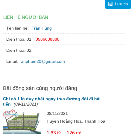
Lưu tin
LIÊN HỆ NGƯỜI BÁN
Tên liên hệ:
Trần Hùng
Điện thoại 01:
0586638888
Điện thoại 02:
Email:
anpham20@gmail.com
Bất động sản cùng người đăng
Chỉ có 1 lô duy nhất ngay trục đường đôi đi hải
tiến
(09/11/2021)
09/11/2021
Huyện Hoằng Hóa, Thanh Hóa
1.63 tỷ
126 m²