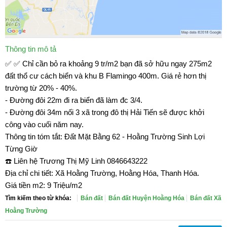
Thông tin mô tả
✅ ✅ Chỉ cần bỏ ra khoảng 9 tr/m2 bạn đã sở hữu ngay 275m2
đất thổ cư cách biển và khu B Flamingo 400m. Giá rẻ hơn thị
trường từ 20% - 40%.
- Đường đôi 22m đi ra biển đã làm đc 3/4.
- Đường đôi 34m nối 3 xã trong đô thị Hải Tiến sẽ được khởi
công vào cuối năm nay.
Thông tin tóm tắt: Đất Mặt Bằng 62 - Hoằng Trường Sinh Lợi
Từng Giờ
☎️ Liên hệ Trương Thị Mỹ Linh 0846643222
Địa chỉ chi tiết: Xã Hoằng Trường, Hoằng Hóa, Thanh Hóa.
Giá tiền m2: 9 Triệu/m2
Tìm kiếm theo từ khóa:
Bán đất
Bán đất Huyện Hoằng Hóa
Bán đất Xã
Hoằng Trường