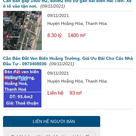
Cần bán gấp 1400 m2, 800m2 thổ cư gần bãi biển Hải Tiến- Xe
ô tô vào tận nơi.
(09/11/2021)
09/11/2021
Huyện Hoằng Hóa, Thanh Hóa
8.30 tỷ
1400 m²
Cần Bán Đất Ven Biển Hoằng Trường. Giá Ưu Đãi Cho Các Nhà
Đầu Tư - 0973408036
(09/11/2021)
09/11/2021
Huyện Hoằng Hóa, Thanh Hóa
Liên hệ
93 m²
LIÊN HỆ NGƯỜI BÁN