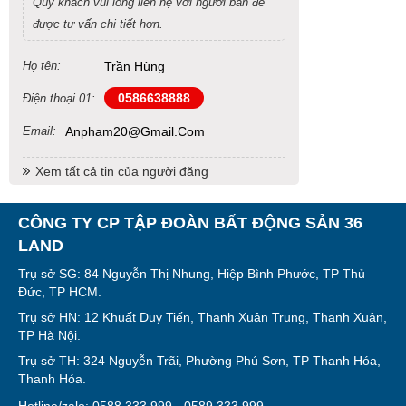
Quý khách vui lòng liên hệ với người bán để
được tư vấn chi tiết hơn.
Họ tên:
Trần Hùng
0586638888
Điện thoại 01:
Email:
Anpham20@gmail.com
Xem tất cả tin của người đăng
CÔNG TY CP TẬP ĐOÀN BẤT ĐỘNG SẢN 36
LAND
Trụ sở SG: 84 Nguyễn Thị Nhung, Hiệp Bình Phước, TP Thủ
Đức, TP HCM.
Trụ sở HN: 12 Khuất Duy Tiến, Thanh Xuân Trung, Thanh Xuân,
TP Hà Nội.
Trụ sở TH: 324 Nguyễn Trãi, Phường Phú Sơn, TP Thanh Hóa,
Thanh Hóa.