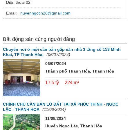
Điện thoại 02:
Email:
huyenngoch28@gmail.com
Bất động sản cùng người đăng
Chuyển nơi ở mới cần bán gấp căn nhà 3 tầng số 153 Minh
Khai, TP Thanh Hóa.
(06/07/2024)
06/07/2024
Thành phố Thanh Hóa, Thanh Hóa
17.5 tỷ
224 m²
CHÍNH CHỦ CẦN BÁN LÔ ĐẤT TẠI XÃ PHÚC THỊNH - NGỌC
LẶC - THANH HOÁ
(11/08/2024)
11/08/2024
Huyện Ngọc Lặc, Thanh Hóa