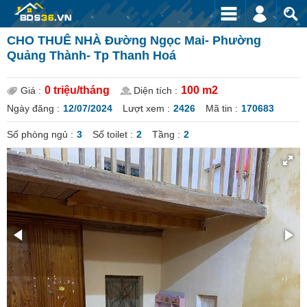
CHO THUÊ NHÀ Đường Ngọc Mai- Phường
Quảng Thành- Tp Thanh Hoá
0 triệu/tháng
100 m2
Giá :
Diện tích :
Ngày đăng :
12/07/2024
Lượt xem :
2426
Mã tin :
170683
Số phòng ngủ :
3
Số toilet :
2
Tầng :
2