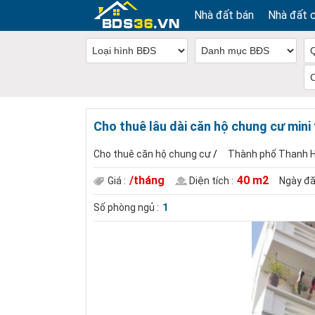
Nhà đất bán
Nhà đất 
Cho thuê lâu dài căn hộ chung cư mini 
Cho thuê căn hộ chung cư
/
Thành phố Thanh 
/tháng
40 m2
Giá :
Diện tích :
Ngày đă
Số phòng ngủ :
1