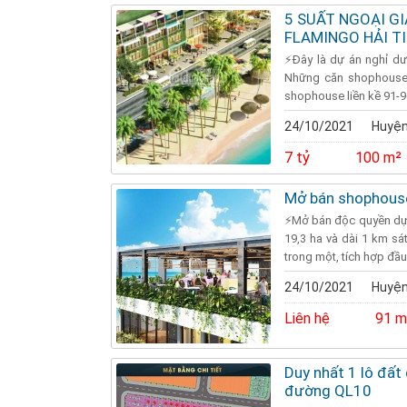
5 SUẤT NGOẠI G
FLAMINGO HẢI T
⚡Đây là dự án nghỉ dư
Những căn shophouse, 
shophouse liền kề 91-9
24/10/2021
Huyện
7 tỷ
100 m²
Mở bán shophouse
⚡Mở bán độc quyền dự 
19,3 ha và dài 1 km sá
trong một, tích hợp đầu 
24/10/2021
Huyện
Liên hệ
91 m
Duy nhất 1 lô đất 
đường QL10