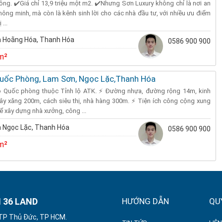
uông. ✔️Giá chỉ 13,9 triệu một m2. ✔️Nhưng Sơn Luxury không chỉ là nơi an
ông minh, mà còn là kênh sinh lời cho các nhà đầu tư, với nhiều ưu điểm
 ...
 Hoằng Hóa, Thanh Hóa
0586 900 900
m²
uốc Phòng, Lam Sơn, Ngọc Lặc,Thanh Hóa
ộ Quốc phòng thuộc Tỉnh lộ ATK. ⚡ Đường nhựa, đường rộng 14m, kinh
ây xăng 200m, cách siêu thị, nhà hàng 300m. ⚡ Tiện ích công cộng xung
ể xây dựng nhà xưởng, công ...
 Ngọc Lặc, Thanh Hóa
0586 900 900
m²
 36 LAND
HƯỚNG DẪN
QU
 TP Thủ Đức, TP HCM.