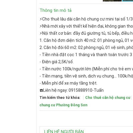
Thông tin mô tả
⚡Cho thuê lâu dài căn hộ chung cư mini tại số 1/3
⚡Nhà mới xây với thiết kế hiện đại, không gian t
⚡Nội thất cơ bản: đầy đủ giường tủ, tủ bếp, điều h
1. Căn hộ đơn diện tích 40 m2: 01 phòng ngủ, 01 v
2. Căn hộ đôi 60 m2: 02 phòng ngủ, 01 vệ sinh, ph
- Tiền nhà đặt cọc 1 tháng và thanh toán trước 3
- Điện giá 2,5K/số.
- Tiền nước 100k/người lớn (Miễn phí cho trẻ em v
- Tiền mạng, tiền vệ sinh, dịch vụ chung... 100k/h
- Miễn phí để xe máy tầng trệt.
☎️Liên hệ ngay: 0915888910-Tuấn
Tìm kiếm theo từ khóa:
Cho thuê căn hộ chung cư
chung cư Phường Đông Sơn
LIÊN HỆ NGƯỜI BÁN