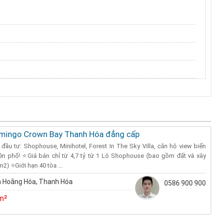
amingo Crown Bay Thanh Hóa đẳng cấp
 đầu tư: Shophouse, Minihotel, Forest In The Sky Villa, căn hộ view biển
rên phố! ⭐️Giá bán chỉ từ 4,7 tỷ từ 1 Lô Shophouse (bao gồm đất và xây
2) ⭐️Giới hạn 40 tòa ...
 Hoằng Hóa, Thanh Hóa
0586 900 900
m²