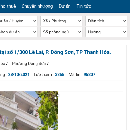
cho thuê
Chuyển nhượng
Dự án
Tin tức
tại số 1/300 Lê Lai, P. Đông Sơn, TP Thanh Hóa.
Hóa
/
Phường Đông Sơn
/
ng :
28/10/2021
Lượt xem :
3355
Mã tin :
95807