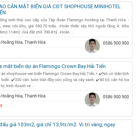
IAO CĂN MẶT BIỂN GIÁ CĐT SHOPHOUSE MINIHOTEL
IẾN
ỡng sinh thái cao cấp của Tập đoàn Flamingo Holding tại Thanh Hóa. -
view nội khu, giá 550-70 triệu. -Hoàn thiện xây thô ngoài tầng 4. -Khu
6m2-114m2 -Giá đặt chỗ 700-8 tỷ. -Hoàn ...
 Hoằng Hóa, Thanh Hóa
0586 900 900
 mặt biển dự án Flamingo Crown Bay Hải Tiến
án shophouse ven biển Flamingo Crown Bay Hải Tiến.⚡ ✔️Nó có diện tích
t biển. ✔️330 căn: luôn tràn đầy sức sống và cây xanh. ✔️40 bộ căn hộ ba
tư, kinh doanh và ...
 Hoằng Hóa, Thanh Hóa
0586 900 900
²
đấu giá 103m2, giá chỉ 13,9tr/m2. Vị trí vàng, ngay