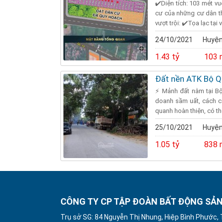
✔️Diện tích: 103 mét v
cư của những cư dân th
vượt trội: ✔️Tọa lạc tại vị
24/10/2021
Huyện
1.43 tỷ
103 
Đất nền ATK Bộ Q
⚡ Mảnh đất nằm tại B
doanh sầm uất, cách c
quanh hoàn thiện, có th
25/10/2021
Huyện
1.05 tỷ
838 
CÔNG TY CP TẬP ĐOÀN BẤT ĐỘNG SẢN
Trụ sở SG: 84 Nguyễn Thị Nhung, Hiệp Bình Phước,