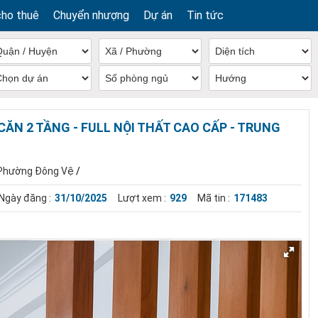
cho thuê
Chuyển nhượng
Dự án
Tin tức
ĂN 2 TẦNG - FULL NỘI THẤT CAO CẤP - TRUNG
Phường Đông Vệ
/
Ngày đăng :
31/10/2025
Lượt xem :
929
Mã tin :
171483