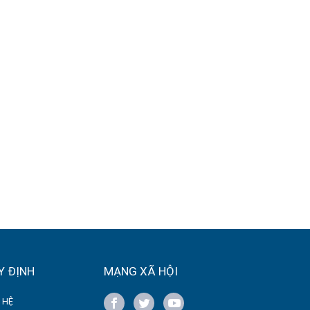
Y ĐỊNH
MẠNG XÃ HỘI
 HỆ