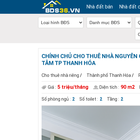
Nhà đất bán
Nhà đất 
CHÍNH CHỦ CHO THUÊ NHÀ NGUYÊN C
TÂM TP THANH HÓA
Cho thuê nhà riêng
/
Thành phố Thanh Hóa
/
5 triệu/tháng
90 m2
Giá :
Diện tích :
Số phòng ngủ :
2
Số toilet :
2
Tầng :
2