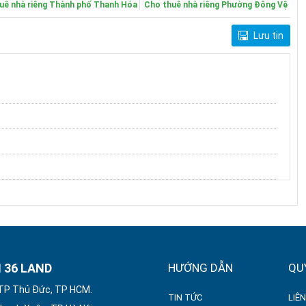
uê nhà riêng Thành phố Thanh Hóa
Cho thuê nhà riêng Phường Đông Vệ
Lưu tin
m
 36 LAND
HƯỚNG DẪN
QU
 TP Thủ Đức, TP HCM.
TIN TỨC
LIÊN