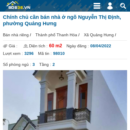
Chính chủ cần bán nhà ở ngõ Nguyễn Thị Định,
phường Quảng Hưng
Bán nhà riêng
/
Thành phố Thanh Hóa
/
Xã Quảng Hưng
/
60 m2
Giá :
Diện tích :
Ngày đăng :
08/04/2022
Lượt xem :
3296
Mã tin :
98010
Số phòng ngủ :
3
Tầng :
2