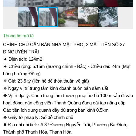
Thông tin mô tả
CHÍNH CHỦ CẦN BÁN NHÀ MẶT PHỐ, 2 MĂT TIỀN SỐ 37
Đ.NGUYỄN TRÃI
⏩ Diện tích: 124m2
⏩ Chiều rộng: 5.15m (hướng chính - Bắc) - Chiều dài: 24m (Mặt
hông hướng Đông)
❖ Giá: 23,5 tỷ (liên hệ để thỏa thuận về giá)
❖ Ngay vị trí trung tâm kinh doanh buôn bán sầm uất
❖ Vị trí địa lý: Cách trung tâm thương mại bờ hồ 100m sắp đi vào
hoạt động, gần công viên Thanh Quảng đang cải tạo nâng cấp.
Các tiện ích xung quanh đầy đủ trong bán kính 0.5km
❖ Giấy tờ pháp lý: Sổ đỏ chính chủ
♜ Địa chỉ chi tiết: số 37 Đường Nguyễn Trãi, Phường Ba Đình,
Thành phố Thanh Hóa, Thanh Hóa