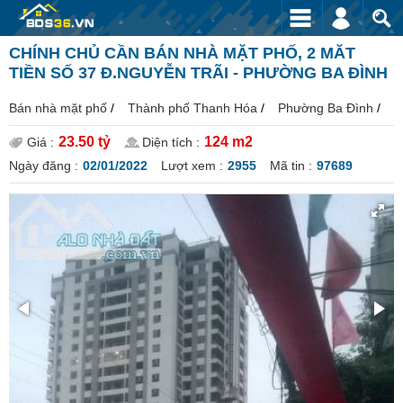
CHÍNH CHỦ CẦN BÁN NHÀ MẶT PHỐ, 2 MĂT
TIỀN SỐ 37 Đ.NGUYỄN TRÃI - PHƯỜNG BA ĐÌNH
Bán nhà mặt phố
/
Thành phố Thanh Hóa
/
Phường Ba Đình
/
23.50 tỷ
124 m2
Giá :
Diện tích :
Ngày đăng :
02/01/2022
Lượt xem :
2955
Mã tin :
97689