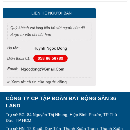
LIÊN HỆ NGƯỜI BÁN
Quý khách vui lòng liên hệ với người bán để
được tư vấn chi tiết hơn.
Họ tên:
Huỳnh Ngọc Đông
058 66 56789
Điện thoại 01:
Email:
Ngocdong@gmail.com
Xem tất cả tin của người đăng
CÔNG TY CP TẬP ĐOÀN BẤT ĐỘNG SẢN 36
LAND
Trụ sở SG: 84 Nguyễn Thị Nhung, Hiệp Bình Phước, TP Thủ
Đức, TP HCM.
Trụ sở HN: 12 Khuất Duy Tiến, Thanh Xuân Trung, Thanh Xuân,