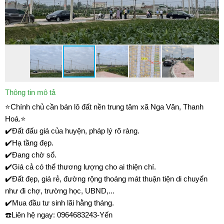
Thông tin mô tả
⭐️Chính chủ cần bán lô đất nền trung tâm xã Nga Văn, Thanh
Hoá.⭐️
✔️Đất đấu giá của huyện, pháp lý rõ ràng.
✔️Hạ tầng đẹp.
✔️Đang chờ sổ.
✔️Giá cả có thể thương lượng cho ai thiện chí.
✔️Đất đẹp, giá rẻ, đường rộng thoáng mát thuận tiện di chuyển
như đi chợ, trường học, UBND,...
✔️Mua đầu tư sinh lãi hằng tháng.
☎️Liên hệ ngay: 0964683243-Yến