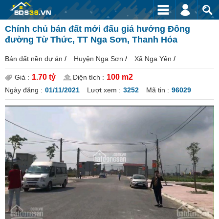
Chính chủ bán đất mới đấu giá hướng Đông
đường Từ Thức, TT Nga Sơn, Thanh Hóa
Bán đất nền dự án
/
Huyện Nga Sơn
/
Xã Nga Yên
/
1.70 tỷ
100 m2
Giá :
Diện tích :
Ngày đăng :
01/11/2021
Lượt xem :
3252
Mã tin :
96029