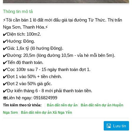
Thông tin mô tả
⚡Tôi cần bán 1 lô đất mới đấu giá tại đường Từ Thức. Thị trấn
Nga Sơn, Thanh Hóa.⚡
✔️Diện tích: 100m2.
✔️Hướng: Đông.
✔️Giá: 1,6x tỷ (lô hướng Đông).
✔️Đường: 20,5m (lòng đường 10,5m - vỉa hè mỗi bên 5m).
✔️Tiến độ thanh toán.
✔️Cọc 100tr sau 7 - 15 ngày thanh toán đợt 1.
✔️Đợt 1 vào 50% + tiền chênh.
✔️Đợt 2 vào 50% giá gốc.
✔️Dự kiến tháng 6 - 8 mới phải thanh toán tiền.
☎️Liên hệ ngay: 0916824999
Tìm kiếm theo từ khóa:
Bán đất nền dự án
Bán đất nền dự án Huyện
Nga Sơn
Bán đất nền dự án Xã Nga Yên
Lưu tin