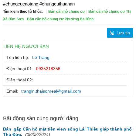
#chungcucaotang #chungcuthuanan
Tìm kiếm theo từ khóa:
Bán căn hộ chung cư
Bán căn hộ chung cư Thị
Xã Bỉm Sơn
Bán căn hộ chung cư Phường Ba Đình
Lưu tin
LIÊN HỆ NGƯỜI BÁN
Tên liên hệ:
Lê Trang
Điện thoại 01:
0935218356
Điện thoại 02:
Email:
trangln.thaisonreal@gmail.com
Bất động sản cùng người đăng
Bán_gấp Căn hộ mặt tiền view sông Lái Thiêu giáp thành phố
Thủ Đức.
(08/08/2024)