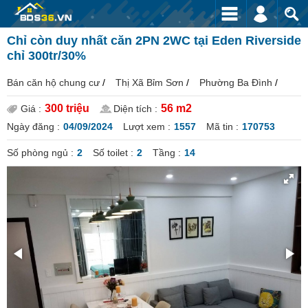
Chỉ còn duy nhất căn 2PN 2WC tại Eden Riverside
chỉ 300tr/30%
Bán căn hộ chung cư
/
Thị Xã Bỉm Sơn
/
Phường Ba Đình
/
300 triệu
56 m2
Giá :
Diện tích :
Ngày đăng :
04/09/2024
Lượt xem :
1557
Mã tin :
170753
Số phòng ngủ :
2
Số toilet :
2
Tầng :
14