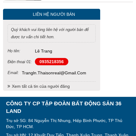
LIÊN HỆ NGƯỜI BÁN
Quý khách vui lòng liên hệ với người bán để
được tư vấn chi tiết hơn.
Họ tên:
Lê Trang
0935218356
Điện thoại 01:
Email:
Trangln.thaisonreal@gmail.com
Xem tất cả tin của người đăng
CÔNG TY CP TẬP ĐOÀN BẤT ĐỘNG SẢN 36
LAND
Trụ sở SG: 84 Nguyễn Thị Nhung, Hiệp Bình Phước, TP Thủ
Đức, TP HCM.
Trụ sở HN: 12 Khuất Duy Tiến, Thanh Xuân Trung, Thanh Xuân,