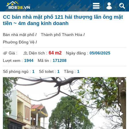
CC bán nhà mặt phố 121 hải thượng lãn ông mặt
tiền ~ 4m đang kinh doanh
Bán nhà mặt phố
/
Thành phố Thanh Hóa
/
Phường Đông Vệ
/
64 m2
Giá :
Diện tích :
Ngày đăng :
05/06/2025
Lượt xem :
1944
Mã tin :
171208
Số phòng ngủ :
1
Số toilet :
1
Tầng :
1