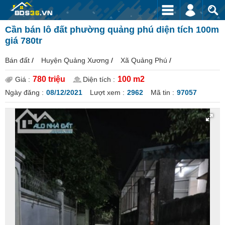
Cần bán lô đất phường quảng phú diện tích 100m
giá 780tr
Bán đất
/
Huyện Quảng Xương
/
Xã Quảng Phú
/
780 triệu
100 m2
Giá :
Diện tích :
Ngày đăng :
08/12/2021
Lượt xem :
2962
Mã tin :
97057