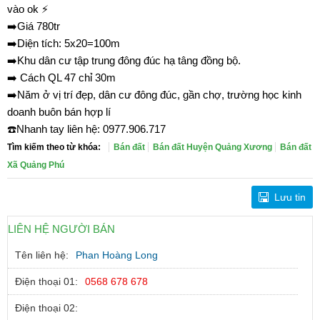
vào ok ⚡
➡️Giá 780tr
➡️Diện tích: 5x20=100m
➡️Khu dân cư tập trung đông đúc hạ tâng đồng bộ.
➡️ Cách QL 47 chỉ 30m
➡️Năm ở vị trí đẹp, dân cư đông đúc, gần chợ, trường học kinh
doanh buôn bán hợp lí
☎️Nhanh tay liên hệ: 0977.906.717
Tìm kiếm theo từ khóa:
Bán đất
Bán đất Huyện Quảng Xương
Bán đất
Xã Quảng Phú
Lưu tin
LIÊN HỆ NGƯỜI BÁN
Tên liên hệ:
Phan Hoàng Long
Điện thoại 01:
0568 678 678
Điện thoại 02: