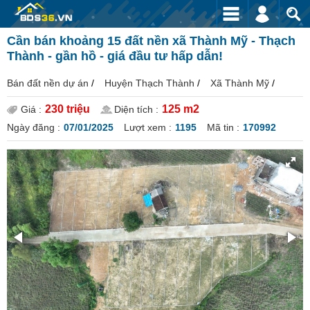
Cần bán khoảng 15 đất nền xã Thành Mỹ - Thạch
Thành - gần hồ - giá đầu tư hấp dẫn!
Bán đất nền dự án
/
Huyện Thạch Thành
/
Xã Thành Mỹ
/
230 triệu
125 m2
Giá :
Diện tích :
Ngày đăng :
07/01/2025
Lượt xem :
1195
Mã tin :
170992