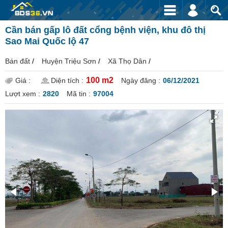
Cần bán gấp lô đất cổng bệnh viện, khu đô thị
Sao Mai Quốc lộ 47
Bán đất
/
Huyện Triệu Sơn
/
Xã Thọ Dân
/
100 m2
Giá :
Diện tích :
Ngày đăng :
06/12/2021
Lượt xem :
2820
Mã tin :
97004