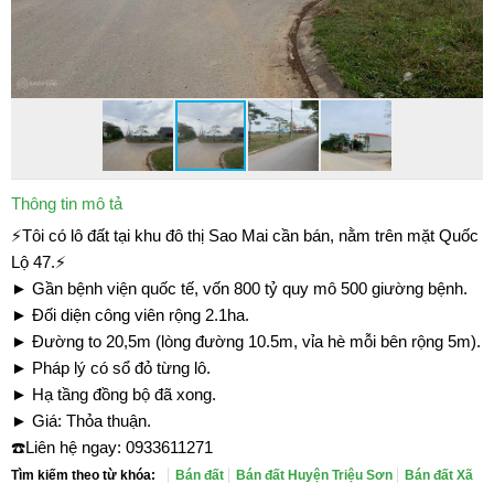
Thông tin mô tả
⚡Tôi có lô đất tại khu đô thị Sao Mai cần bán, nằm trên mặt Quốc
Lộ 47.⚡
► Gần bệnh viện quốc tế, vốn 800 tỷ quy mô 500 giường bệnh.
► Đối diện công viên rộng 2.1ha.
► Đường to 20,5m (lòng đường 10.5m, vỉa hè mỗi bên rộng 5m).
► Pháp lý có sổ đỏ từng lô.
► Hạ tầng đồng bộ đã xong.
► Giá: Thỏa thuận.
☎️Liên hệ ngay: 0933611271
Tìm kiếm theo từ khóa:
Bán đất
Bán đất Huyện Triệu Sơn
Bán đất Xã