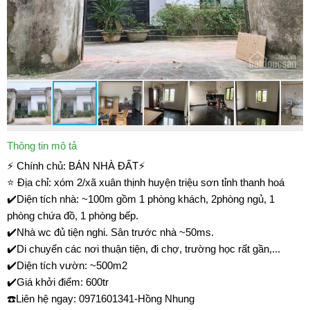
Thông tin mô tả
⚡ Chính chủ: BÁN NHÀ ĐẤT⚡
⭐️ Địa chỉ: xóm 2/xã xuân thịnh huyện triệu sơn tỉnh thanh hoá
✔️Diện tích nhà: ~100m gồm 1 phòng khách, 2phòng ngủ, 1
phòng chứa đồ, 1 phòng bếp.
✔️Nhà wc đủ tiện nghi. Sân trước nhà ~50ms.
✔️Di chuyển các nơi thuận tiện, đi chợ, trường học rất gần,...
✔️Diện tích vườn: ~500m2
✔️Giá khởi điểm: 600tr
☎️Liên hệ ngay: 0971601341-Hồng Nhung