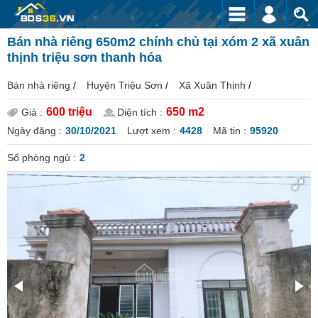
Bán nhà riêng 650m2 chính chủ tại xóm 2 xã xuân
thịnh triệu sơn thanh hóa
Bán nhà riêng
/
Huyện Triệu Sơn
/
Xã Xuân Thịnh
/
600 triệu
650 m2
Giá :
Diện tích :
Ngày đăng :
30/10/2021
Lượt xem :
4428
Mã tin :
95920
Số phòng ngủ :
2