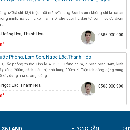
uông. ✔️Giá chỉ 13,9 triệu một m2. ✔️Nhưng Sơn Luxury không chỉ là nơi an
ông minh, mà còn là kênh sinh lời cho các nhà đầu tư, với nhiều ưu điểm
 ...
 Hoằng Hóa, Thanh Hóa
0586 900 900
m²
uốc Phòng, Lam Sơn, Ngọc Lặc,Thanh Hóa
ộ Quốc phòng thuộc Tỉnh lộ ATK. ⚡ Đường nhựa, đường rộng 14m, kinh
ây xăng 200m, cách siêu thị, nhà hàng 300m. ⚡ Tiện ích công cộng xung
ể xây dựng nhà xưởng, công ...
 Ngọc Lặc, Thanh Hóa
0586 900 900
m²
 36 LAND
HƯỚNG DẪN
QU