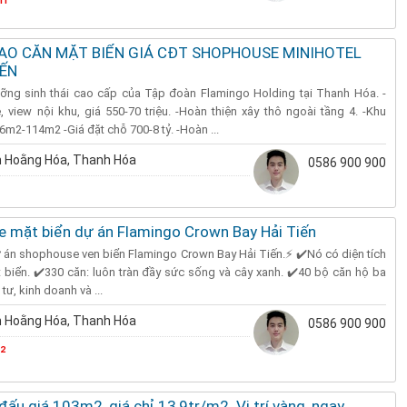
IAO CĂN MẶT BIỂN GIÁ CĐT SHOPHOUSE MINIHOTEL
IẾN
ỡng sinh thái cao cấp của Tập đoàn Flamingo Holding tại Thanh Hóa. -
view nội khu, giá 550-70 triệu. -Hoàn thiện xây thô ngoài tầng 4. -Khu
6m2-114m2 -Giá đặt chỗ 700-8 tỷ. -Hoàn ...
 Hoằng Hóa, Thanh Hóa
0586 900 900
 mặt biển dự án Flamingo Crown Bay Hải Tiến
án shophouse ven biển Flamingo Crown Bay Hải Tiến.⚡ ✔️Nó có diện tích
t biển. ✔️330 căn: luôn tràn đầy sức sống và cây xanh. ✔️40 bộ căn hộ ba
tư, kinh doanh và ...
 Hoằng Hóa, Thanh Hóa
0586 900 900
²
đấu giá 103m2, giá chỉ 13,9tr/m2. Vị trí vàng, ngay