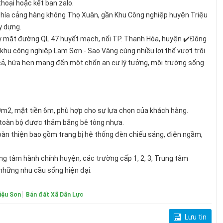
thoại hoặc kết bạn zalo.
hía cảng hàng không Thọ Xuân, gần Khu Công nghiệp huyện Triệu
y dựng.
gay mặt đường QL 47 huyết mạch, nối TP. Thanh Hóa, huyện ✔️Đông
khu công nghiệp Lam Sơn - Sao Vàng cùng nhiều lợi thế vượt trội
iá cả, hứa hẹn mang đến một chốn an cư lý tưởng, môi trường sống
9m2, mặt tiền 6m, phù hợp cho sự lựa chọn của khách hàng.
 toàn bộ được thảm bằng bê tông nhựa.
oàn thiện bao gồm trang bị hệ thống đèn chiếu sáng, điện ngầm,
ung tâm hành chính huyện, các trường cấp 1, 2, 3, Trung tâm
 những nhu cầu sống hiện đại.
iệu Sơn
Bán đất Xã Dân Lực
Lưu tin