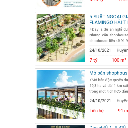
5 SUẤT NGOẠI G
FLAMINGO HẢI T
⚡Đây là dự án nghỉ dư
Những căn shophouse, 
shophouse liền kề 91-9
24/10/2021
Huyện
7 tỷ
100 m²
Mở bán shophouse
⚡Mở bán độc quyền dự 
19,3 ha và dài 1 km sá
trong một, tích hợp đầu 
24/10/2021
Huyện
Liên hệ
91 m
Duy nhất 1 lô đất 