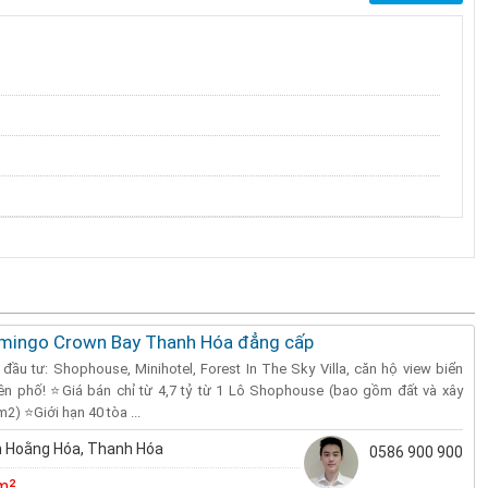
amingo Crown Bay Thanh Hóa đẳng cấp
 đầu tư: Shophouse, Minihotel, Forest In The Sky Villa, căn hộ view biển
rên phố! ⭐️Giá bán chỉ từ 4,7 tỷ từ 1 Lô Shophouse (bao gồm đất và xây
2) ⭐️Giới hạn 40 tòa ...
 Hoằng Hóa, Thanh Hóa
0586 900 900
m²