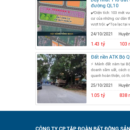
đường QL10
✔️Diện tích: 103 mét v
cư của những cư dân th
vượt trội: ✔️Tọa lạc tại vị
24/10/2021
Huyện
1.43 tỷ
103 
Đất nền ATK Bộ Q
⚡ Mảnh đất nằm tại B
doanh sầm uất, cách c
quanh hoàn thiện, có th
25/10/2021
Huyện
1.05 tỷ
838 
CÔNG TY CP TẬP ĐOÀN BẤT ĐỘNG SẢN