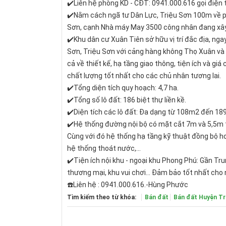
✔️Liên hệ phòng KD - CĐT: 0941.000.616 gọi điện 
✔️Nằm cách ngã tư Dân Lực, Triệu Sơn 100m về p
Sơn, cạnh Nhà máy May 3500 công nhân đang xâ
✔️Khu dân cư Xuân Tiên sở hữu vị trí đắc địa, n
Sơn, Triệu Sơn với cảng hàng không Thọ Xuân và 
cả về thiết kế, hạ tầng giao thông, tiện ích và g
chất lượng tốt nhất cho các chủ nhân tương lai.
✔️Tổng diện tích quy hoạch: 4,7 ha.
✔️Tổng số lô đất: 186 biệt thự liền kề.
✔️Diện tích các lô đất: Đa dạng từ 108m2 đến 18
✔️Hệ thống đường nội bộ có mặt cắt 7m và 5,5m
Cùng với đó hệ thống hạ tầng kỹ thuật đồng bộ h
hệ thống thoát nước,...
✔️Tiện ích nội khu - ngoại khu Phong Phú: Gần Tr
thương mại, khu vui chơi... Đảm bảo tốt nhất cho
☎️Liên hệ : 0941.000.616.-Hùng Phước
Tìm kiếm theo từ khóa:
Bán đất
Bán đất Huyện Tr