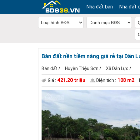
Nhà đất bán
Nhà đất 
Bán đất nền tiềm năng giá rẻ tại Dân L
Bán đất
/
Huyện Triệu Sơn
/
Xã Dân Lực
/
421.20 triệu
108 m2
Giá :
Diện tích :