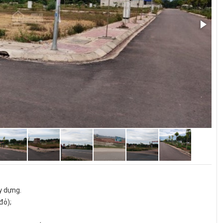
y dựng.
đỏ);