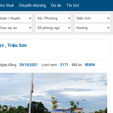
cho thuê
Chuyển nhượng
Dự án
Tin tức
ực , Triệu Sơn
Ngày đăng :
29/10/2021
Lượt xem :
3171
Mã tin :
95894