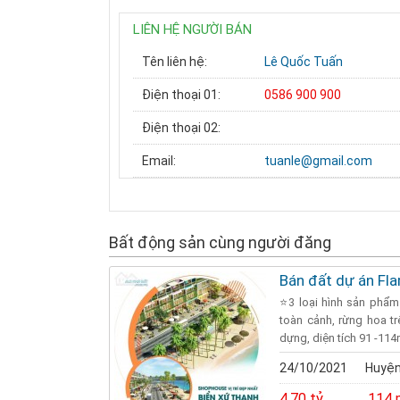
LIÊN HỆ NGƯỜI BÁN
Tên liên hệ:
Lê Quốc Tuấn
Điện thoại 01:
0586 900 900
Điện thoại 02:
Email:
tuanle@gmail.com
Bất động sản cùng người đăng
Bán đất dự án Fl
⭐️3 loại hình sản phẩm
toàn cảnh, rừng hoa t
dựng, diện tích 91 -114m
24/10/2021
Huyện
4.70 tỷ
114 