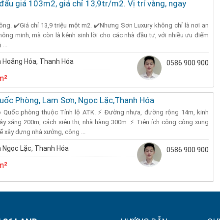
đấu giá 103m2, giá chỉ 13,9tr/m2. Vị trí vàng, ngay
uông. ✔️Giá chỉ 13,9 triệu một m2. ✔️Nhưng Sơn Luxury không chỉ là nơi an
ông minh, mà còn là kênh sinh lời cho các nhà đầu tư, với nhiều ưu điểm
 ...
 Hoằng Hóa, Thanh Hóa
0586 900 900
m²
uốc Phòng, Lam Sơn, Ngọc Lặc,Thanh Hóa
ộ Quốc phòng thuộc Tỉnh lộ ATK. ⚡ Đường nhựa, đường rộng 14m, kinh
ây xăng 200m, cách siêu thị, nhà hàng 300m. ⚡ Tiện ích công cộng xung
ể xây dựng nhà xưởng, công ...
 Ngọc Lặc, Thanh Hóa
0586 900 900
m²