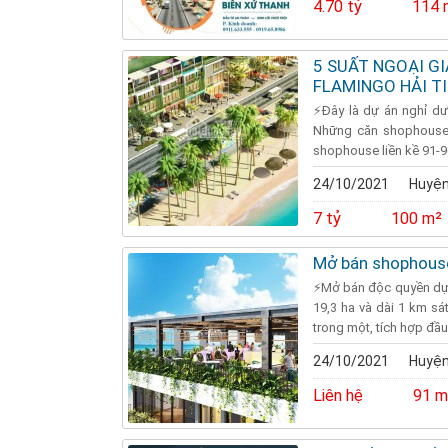
4.70 tỷ
114 
5 SUẤT NGOẠI G
FLAMINGO HẢI T
⚡Đây là dự án nghỉ dư
Những căn shophouse, 
shophouse liền kề 91-9
24/10/2021
Huyện
7 tỷ
100 m²
Mở bán shophouse
⚡Mở bán độc quyền dự 
19,3 ha và dài 1 km sá
trong một, tích hợp đầu 
24/10/2021
Huyện
Liên hệ
91 m