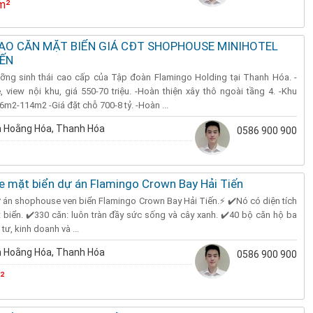
m²
IAO CĂN MẶT BIỂN GIÁ CĐT SHOPHOUSE MINIHOTEL
IẾN
ỡng sinh thái cao cấp của Tập đoàn Flamingo Holding tại Thanh Hóa. -
view nội khu, giá 550-70 triệu. -Hoàn thiện xây thô ngoài tầng 4. -Khu
6m2-114m2 -Giá đặt chỗ 700-8 tỷ. -Hoàn ...
 Hoằng Hóa, Thanh Hóa
0586 900 900
 mặt biển dự án Flamingo Crown Bay Hải Tiến
án shophouse ven biển Flamingo Crown Bay Hải Tiến.⚡ ✔️Nó có diện tích
t biển. ✔️330 căn: luôn tràn đầy sức sống và cây xanh. ✔️40 bộ căn hộ ba
tư, kinh doanh và ...
 Hoằng Hóa, Thanh Hóa
0586 900 900
²