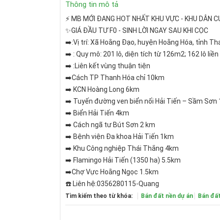
Thông tin mô tả
⚡ MB MỚI ĐANG HOT NHẤT KHU VỰC - KHU DÂN 
✨GIÁ ĐẦU TƯ F0 - SINH LỜI NGAY SAU KHI CỌC
➡️:️Vị trí: Xã Hoằng Đạo, huyện Hoằng Hóa, tỉnh T
➡️ :️ Quy mô: 201 lô, diện tích từ 126m2; 162 lô liề
➡️ :Liên kết vùng thuận tiện
➡️Cách TP Thanh Hóa chỉ 10km
➡️ KCN Hoàng Long 6km
➡️ Tuyến đường ven biển nối Hải Tiến – Sầm Sơn
➡️ Biển Hải Tiến 4km
➡️ Cách ngã tư Bút Sơn 2 km
➡️ Bệnh viện Đa khoa Hải Tiến 1km
➡️ Khu Công nghiệp Thái Thắng 4km
➡️ Flamingo Hải Tiến (1350 ha) 5.5km
➡️Chợ Vực Hoằng Ngọc 1.5km
☎️ Liên hệ:0356280115-Quang
Tìm kiếm theo từ khóa:
Bán đất nền dự án
Bán đấ