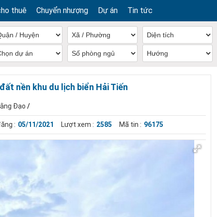
cho thuê
Chuyển nhượng
Dự án
Tin tức
ất nền khu du lịch biển Hải Tiến
oằng Đạo
/
ăng :
05/11/2021
Lượt xem :
2585
Mã tin :
96175