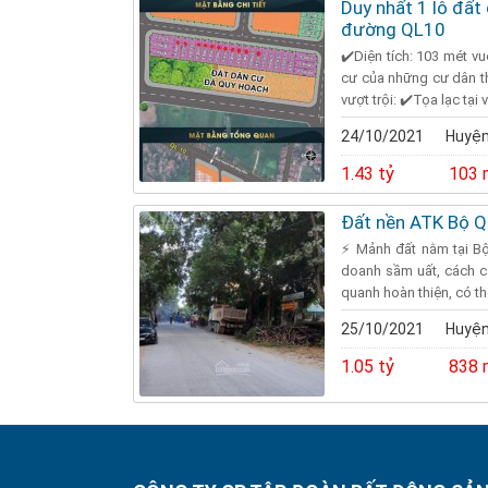
Duy nhất 1 lô đất 
đường QL10
✔️Diện tích: 103 mét v
cư của những cư dân th
vượt trội: ✔️Tọa lạc tại vị
24/10/2021
Huyện
1.43 tỷ
103 
Đất nền ATK Bộ Q
⚡ Mảnh đất nằm tại B
doanh sầm uất, cách c
quanh hoàn thiện, có th
25/10/2021
Huyện
1.05 tỷ
838 