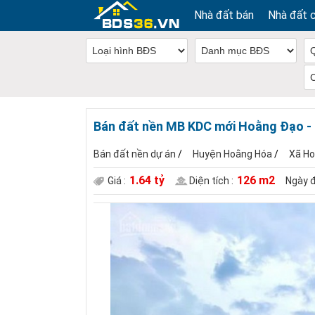
Nhà đất bán
Nhà đất 
Bán đất nền MB KDC mới Hoằng Đạo - đ
Bán đất nền dự án
/
Huyện Hoằng Hóa
/
Xã H
1.64 tỷ
126 m2
Giá :
Diện tích :
Ngày đ