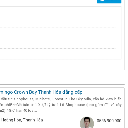
amingo Crown Bay Thanh Hóa đẳng cấp
 đầu tư: Shophouse, Minihotel, Forest In The Sky Villa, căn hộ view biển
rên phố! ⭐️Giá bán chỉ từ 4,7 tỷ từ 1 Lô Shophouse (bao gồm đất và xây
2) ⭐️Giới hạn 40 tòa ...
 Hoằng Hóa, Thanh Hóa
0586 900 900