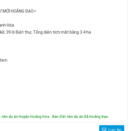
CƯ MỚI HOẰNG ĐẠO⚡
hanh Hóa
n kề; 39 lô Biệt thự; Tổng diện tích mặt bằng 3.4 ha
 1km
t nền dự án Huyện Hoằng Hóa
Bán đất nền dự án Xã Hoằng Đạo
Lưu tin