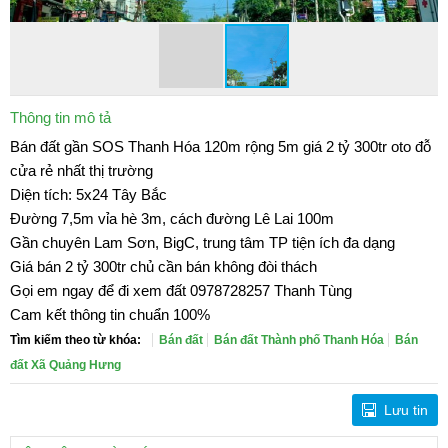
Thông tin mô tả
Bán đất gần SOS Thanh Hóa 120m rộng 5m giá 2 tỷ 300tr oto đỗ
cửa rẻ nhất thị trường
Diện tích: 5x24 Tây Bắc
Đường 7,5m vỉa hè 3m, cách đường Lê Lai 100m
Gần chuyên Lam Sơn, BigC, trung tâm TP tiện ích đa dạng
Giá bán 2 tỷ 300tr chủ cần bán không đòi thách
Gọi em ngay để đi xem đất 0978728257 Thanh Tùng
Cam kết thông tin chuẩn 100%
Tìm kiếm theo từ khóa:
Bán đất
Bán đất Thành phố Thanh Hóa
Bán
đất Xã Quảng Hưng
Lưu tin