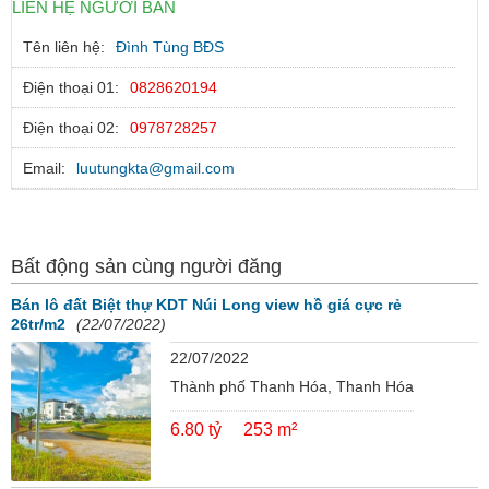
LIÊN HỆ NGƯỜI BÁN
Tên liên hệ:
Đình Tùng BĐS
Điện thoại 01:
0828620194
Điện thoại 02:
0978728257
Email:
luutungkta@gmail.com
Bất động sản cùng người đăng
Bán lô đất Biệt thự KDT Núi Long view hồ giá cực rẻ
26tr/m2
(22/07/2022)
22/07/2022
Thành phố Thanh Hóa, Thanh Hóa
6.80 tỷ
253 m²