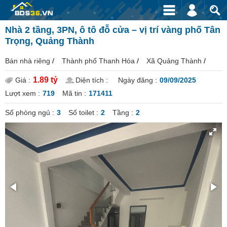
Nhà 2 tầng, 3PN, ô tô đỗ cửa – vị trí vàng phố Tân
Trọng, Quảng Thành
Bán nhà riêng
/
Thành phố Thanh Hóa
/
Xã Quảng Thành
/
1.89 tỷ
Giá :
Diện tích :
Ngày đăng :
09/09/2025
Lượt xem :
719
Mã tin :
171411
Số phòng ngủ :
3
Số toilet :
2
Tầng :
2