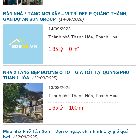
BÁN NHÀ 2 TẦNG MỚI XÂY – VỊ TRÍ ĐẸP P. QUẢNG THÀNH,
GẦN DỰ ÁN SUN GROUP
(14/09/2025)
14/09/2025
Thành phố Thanh Hóa, Thanh Hóa
1.85 tỷ
0 m²
NHÀ 2 TẦNG ĐẸP ĐƯỜNG Ô TÔ – GIÁ TỐT TẠI QUẢNG PHÚ
THANH HÓA
(13/09/2025)
13/09/2025
Thành phố Thanh Hóa, Thanh Hóa
1.65 tỷ
100 m²
Mua nhà Phố Tân Sơn – Dọn ở ngay, chỉ nhỉnh 1 tỷ giá quá
hời
(12/09/2025)