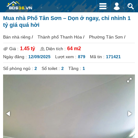
Mua nhà Phố Tân Sơn – Dọn ở ngay, chỉ nhỉnh 1
tỷ giá quá hời
Bán nhà riêng
/
Thành phố Thanh Hóa
/
Phường Tân Sơn
/
1.45 tỷ
64 m2
Giá :
Diện tích :
Ngày đăng :
12/09/2025
Lượt xem :
879
Mã tin :
171421
Số phòng ngủ :
2
Số toilet :
2
Tầng :
1